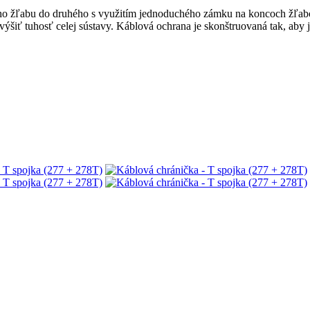
ného žľabu do druhého s využitím jednoduchého zámku na koncoch žľabo
šiť tuhosť celej sústavy. Káblová ochrana je skonštruovaná tak, aby 