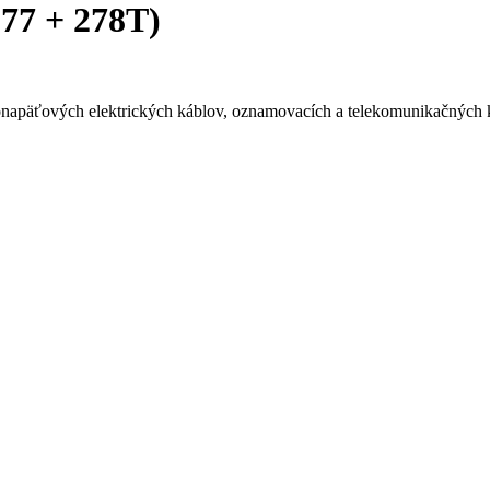
277 + 278T)
onapäťových elektrických káblov, oznamovacích a telekomunikačných k