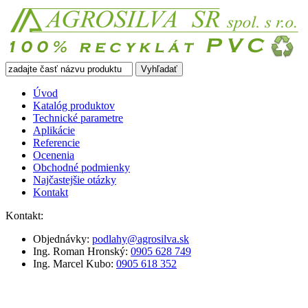
Vyhľadať
Úvod
Katalóg produktov
Technické
parametre
Aplikácie
Referencie
Ocenenia
Obchodné
podmienky
Najčastejšie
otázky
Kontakt
Kontakt:
Objednávky:
podlahy@agrosilva.sk
Ing. Roman Hronský:
0905 628 749
Ing. Marcel Kubo:
0905 618 352