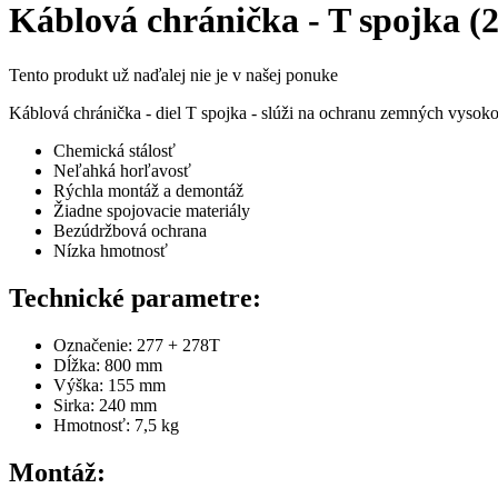
Káblová chránička - T spojka (
Tento produkt už naďalej nie je v našej ponuke
Káblová chránička - diel T spojka - slúži na ochranu zemných vysok
Chemická stálosť
Neľahká horľavosť
Rýchla montáž a demontáž
Žiadne spojovacie materiály
Bezúdržbová ochrana
Nízka hmotnosť
Technické parametre:
Označenie: 277 + 278T
Dĺžka: 800 mm
Výška: 155 mm
Sirka: 240 mm
Hmotnosť: 7,5 kg
Montáž: