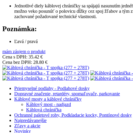
Jednotlivé diely káblovej chráničky sa spájajú nasunutím jed
možno veko posunúť o polovicu dĺžky cez spoj žľabov a tým zvý
zachované požadované technické vlastnosti.
Poznámka:
Ľavá / pravá
mám záujem o produkt
Cena s DPH:
35.42 €
Cena bez DPH:
28.80 €
Priemyselné podlahy - Podlahové dosky
Dopravné značenie, retardéry, spomaľovače, parkovanie
Káblové mosty a káblové chráničky
Káblový most - nadjazd
Káblová chránička
Ochranné paletové rohy, Podkladacie kocky, Pontónové dosky
Najpredávanejšie
Zľavy a akcie
Novinky