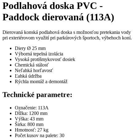
Podlahová doska PVC -
Paddock dierovaná (113A)
Dierovaná konská podlahová doska s možnosťou pretekania vody
pri exteriérovom využití pri parkúrových športoch, výbehoch koní.
Diery Ø 25 mm
Výborná tepelná izolácia
Vysoká protišmykovosť dosiek
Chemická stálosť
Neľahká horľavosť
Ľahká údržba
Rýchla montáž a demontáž
Technické parametre:
Označenie: 113A
Dĺžka: 1200 mm
Výška: 43 mm
Širka: 800 mm
Hmotnosť: 27 kg
Počet kusov na palete: 30