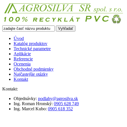
Vyhľadať
Úvod
Katalóg produktov
Technické
parametre
Aplikácie
Referencie
Ocenenia
Obchodné
podmienky
Najčastejšie
otázky
Kontakt
Kontakt:
Objednávky:
podlahy@agrosilva.sk
Ing. Roman Hronský:
0905 628 749
Ing. Marcel Kubo:
0905 618 352