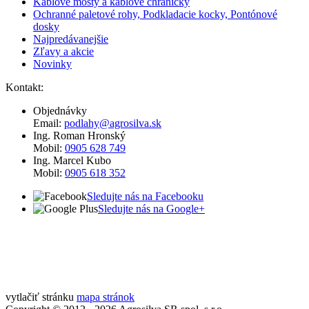
Káblové mosty a káblové chráničky
Ochranné paletové rohy, Podkladacie kocky, Pontónové
dosky
Najpredávanejšie
Zľavy a akcie
Novinky
Kontakt:
Objednávky
Email:
podlahy@agrosilva.sk
Ing. Roman Hronský
Mobil:
0905 628 749
Ing. Marcel Kubo
Mobil:
0905 618 352
Sledujte nás na Facebooku
Sledujte nás na Google+
vytlačiť stránku
mapa stránok