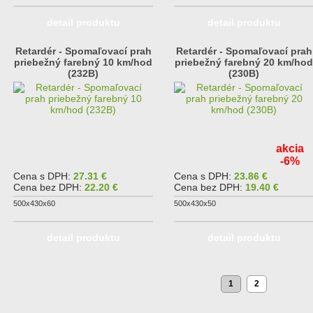
detail produktu
detail produktu
Retardér - Spomaľovací prah
Retardér - Spomaľovací prah
priebežný farebný 10 km/hod
priebežný farebný 20 km/hod
(232B)
(230B)
akcia
-6%
Cena s DPH:
27.31 €
Cena s DPH:
23.86 €
Cena bez DPH:
22.20 €
Cena bez DPH:
19.40 €
500x430x60
500x430x50
detail produktu
detail produktu
Predchádzajúca
N
1
2