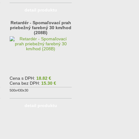
detail produktu
Retardér - Spomaľovací prah
priebežný farebný 30 km/hod
(208B)
Cena s DPH:
18.82 €
Cena bez DPH:
15.30 €
500x430x30
detail produktu
asledujúca