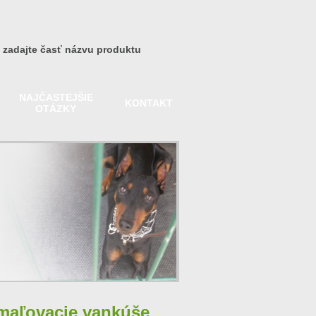
Vyhľadať
NAJČASTEJŠIE
KONTAKT
OTÁZKY
omaľovacie vankúše