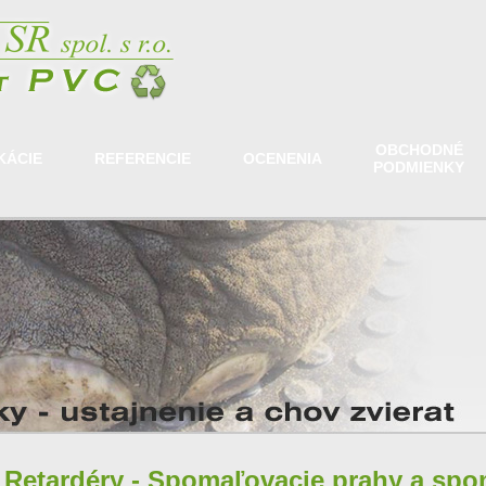
OBCHODNÉ
KÁCIE
REFERENCIE
OCENENIA
PODMIENKY
Retardéry - Spomaľovacie prahy a sp