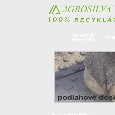
TECHNICKÉ
ÚVOD
APLI
PARAMETRE
Priemyselné podlahy -