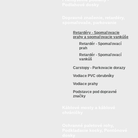
Podlahové dosky
Dopravné značenie, retardéry,
spomaľovače, parkovanie
Retardéry - Spomaľovacie
prahy a spomaľovacie vankúše
Retardér - Spomaľovací
prah
Retardér - Spomaľovací
vankúš
Carstopy - Parkovacie dorazy
Vodiace PVC obrubníky
Vodiace prahy
Podstavce pod dopravné
značky
Káblové mosty a káblové
chráničky
Ochranné paletové rohy,
Podkladacie kocky, Pontónové
dosky