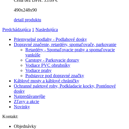
Cena bez DPH:
35.69 €
490x248x90
detail produktu
Predchádzajúca
1
Nasledujúca
Priemyselné podlahy - Podlahové dosky
Dopravné značenie, retardéry, spomaľovače, parkovanie
Retardéry - Spomaľovacie prahy a spomaľovacie
vankúše
Carstopy - Parkovacie dorazy
Vodiace PVC obrubníky
Vodiace prahy
Podstavce pod dopravné značky
Káblové mosty a káblové chráničky
Ochranné paletové rohy, Podkladacie kocky, Pontónové
dosky
Najpredávanejšie
Zľavy a akcie
Novinky
Kontakt:
Objednávky