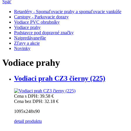
Späť
Retardéry - Spomaľovacie prahy a spomaľovacie vankúše
Carstopy - Parkovacie dorazy
Vodiace PVC obrubníky
Vodiace prahy
Podstavce pod dopravné značky
Najpredávanejšie
Zľavy a akcie
Novinky
Vodiace prahy
Vodiaci prah CZ3 čierny (225)
Cena s DPH:
39.58 €
Cena bez DPH:
32.18 €
1095x248x90
detail produktu