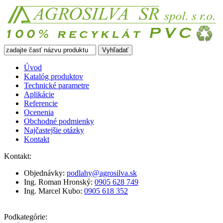
Vyhľadať
Úvod
Katalóg produktov
Technické
parametre
Aplikácie
Referencie
Ocenenia
Obchodné
podmienky
Najčastejšie
otázky
Kontakt
Kontakt:
Objednávky:
podlahy@agrosilva.sk
Ing. Roman Hronský:
0905 628 749
Ing. Marcel Kubo:
0905 618 352
Podkategórie: